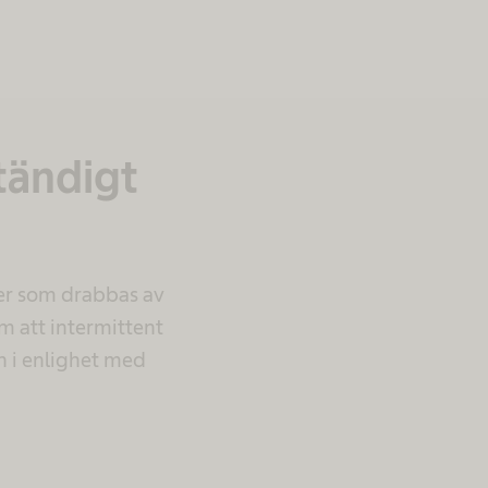
ständigt
ner som drabbas av
 att intermittent
h i enlighet med