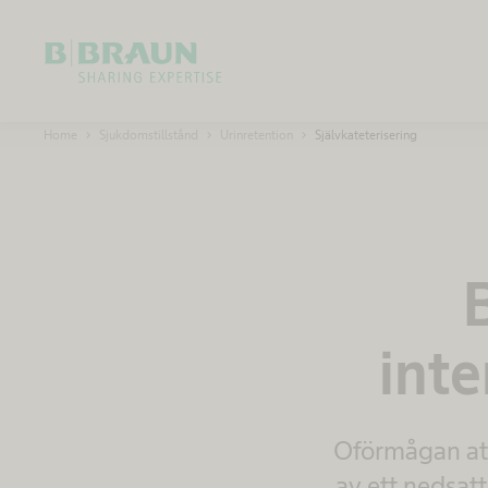
OK
B
Home
Sjukdomstillstånd
Urinretention
Självkateterisering
.
B
r
a
u
n
S
h
a
r
i
n
g
inte
E
x
p
e
r
t
i
Oförmågan att
s
e
av ett nedsatt