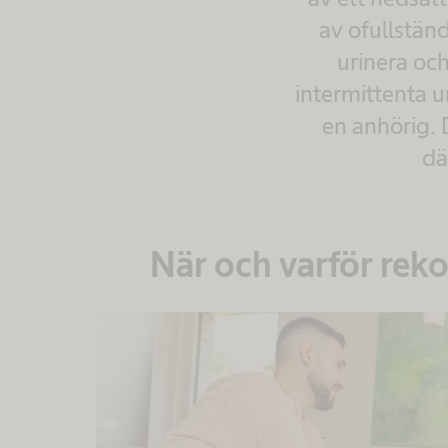
av ofullstän
urinera och
intermittenta ur
en anhörig. 
dä
När och varför rek