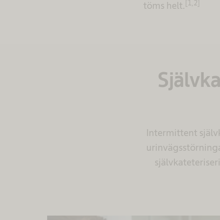
[1,2]
töms helt.
Självka
Intermittent själ
urinvägsstörning
självkateterise