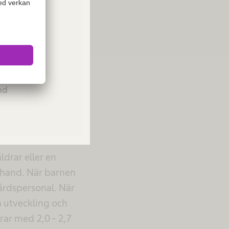
behov och vanor,
ivsstil.
ies or
Please
and
g
arn
drar eller en
n hand. När barnen
årdspersonal. När
a utveckling och
rar med 2,0 - 2,7