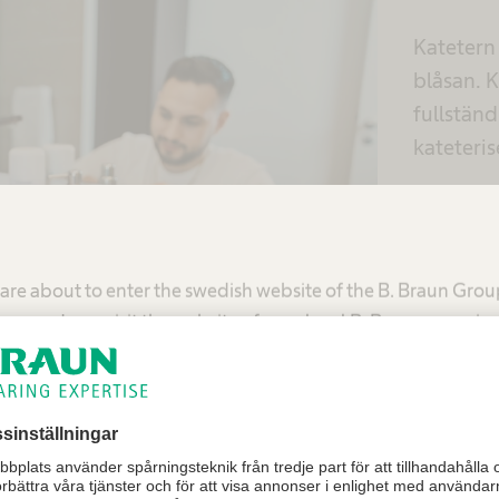
Katetern
blåsan. 
fullständ
kateteri
Självkate
urinblåsa
oberoend
are about to enter the swedish website of the B. Braun Gro
kateteri
mmend you visit the website of your local B. Braun organiza
det utför
effektivt
United States - B. Braun Medical Inc.
Sweden - B. Braun Medical AB