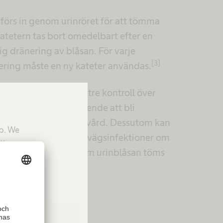
 förs in genom urinröret för att tömma
Katetern tas bort omedelbart efter en
ig dränering av blåsan. För varje
[3]
sering måste en ny kateter användas.
terisering kan ge bättre kontroll över
n och öka självförtroende att bli
e av familj- och sjukvård. Dessutom kan
up. We
sering förebygga urinvägsinfektioner om
tion.
s på rätt sätt, eftersom urinblåsan töms
 och töms helt.