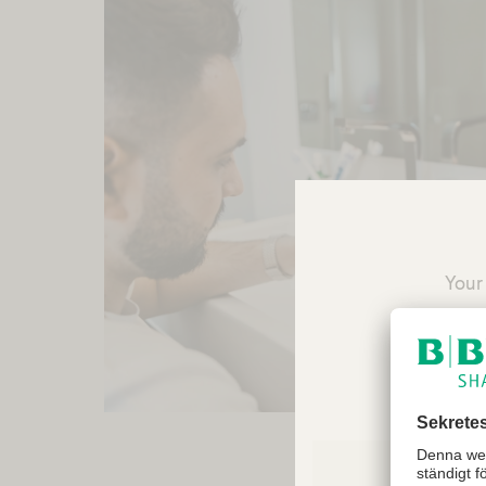
Your 
reco