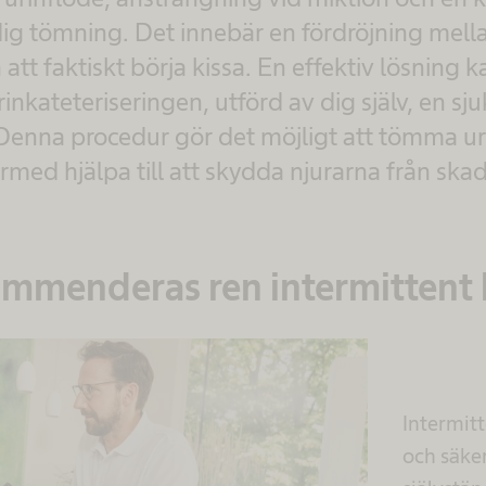
dig tömning. Det innebär en fördröjning mella
 att faktiskt börja kissa. En effektiv lösning 
inkateteriseringen, utförd av dig själv, en sj
Denna procedur gör det möjligt att tömma u
rmed hjälpa till att skydda njurarna från skad
ommenderas ren intermittent k
Intermitt
och säke