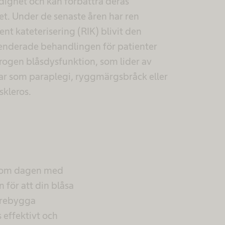
ndighet och kan förbättra deras
tet. Under de senaste åren har ren
ent kateterisering (RIK) blivit den
derade behandlingen för patienter
ogen blåsdysfunktion, som lider av
r som paraplegi, ryggmärgsbråck eller
skleros.
r om dagen med
 för att din blåsa
förebygga
 effektivt och