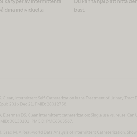
lika typer av intermittenta
Du kan få hjälp att hitta de
å dina individuella
bäst.
. Clean, Intermittent Self-Catheterization in the Treatment of Urinary Tract
. Epub 2016 Dec 21. PMID: 28012758.
 Elterman DS. Clean intermittent catheterization: Single use vs. reuse. Can
. PMID: 30138101; PMCID: PMC6363567.
B, Saad M. A Real-world Data Analysis of Intermittent Catheterization, Show