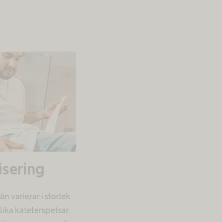
isering
n varierar i storlek
lika kateterspetsar.