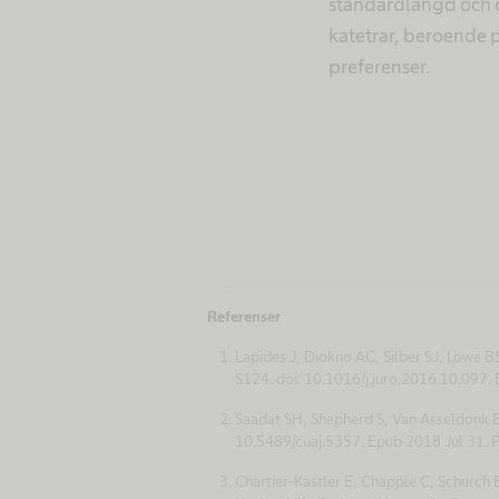
standardlängd och o
katetrar, beroende p
preferenser.
Referenser
Lapides J, Diokno AC, Silber SJ, Lowe BS
S124. doi: 10.1016/j.juro.2016.10.097
Saadat SH, Shepherd S, Van Asseldonk B,
10.5489/cuaj.5357. Epub 2018 Jul 31
Chartier-Kastler E, Chapple C, Schurch 