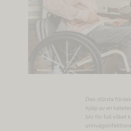
Den största förde
hjälp av en katete
blir för full vilke
urinvägsinfektione