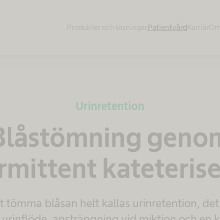
Produkter och lösningar
Patientvård
Karriär
Om
Urinretention
Blåstömning geno
rmittent kateteris
 tömma blåsan helt kallas urinretention, de
 urinflöde, ansträngning vid miktion och en k