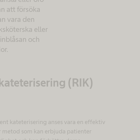
n att försöka
kan vara den
uksköterska eller
rinblåsan och
or.
ateterisering (RIK)
ent kateterisering anses vara en effektiv
r metod som kan erbjuda patienter