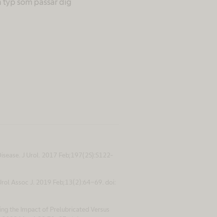
n typ som passar dig
 Disease. J Urol. 2017 Feb;197(2S):S122-
 Urol Assoc J. 2019 Feb;13(2):64-69. doi:
ing the Impact of Prelubricated Versus