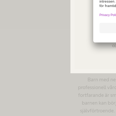
Alla är olika. Du 
vilka tider på dygne
Not a
regio
co
(s
Barn med neu
professionell vår
fortfarande är s
barnen kan börj
självförtroende.