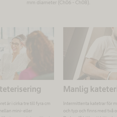
mm diameter (Ch06 - Ch08).
teterisering
Manlig kateter
t är i cirka tre till fyra cm
Intermittenta katetrar för mä
ellan mini- eller
och typ och finns med två o