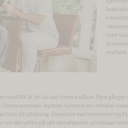
självstä
livskvali
intermitt
rekommen
med neur
sjukdoma
multipel 
len med RIK är att du kan tömma blåsan flera gånge
r. Denna procedur skyddar njurarna och minskar risken
t kan leda till uttöjning. Dessutom kan kateterisering 
r om det utförs på rätt sätt eftersom urinblåsan töms