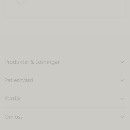
Produkter & Lösningar
expand_more
Patientvård
expand_more
Karriär
expand_more
Om oss
expand_more