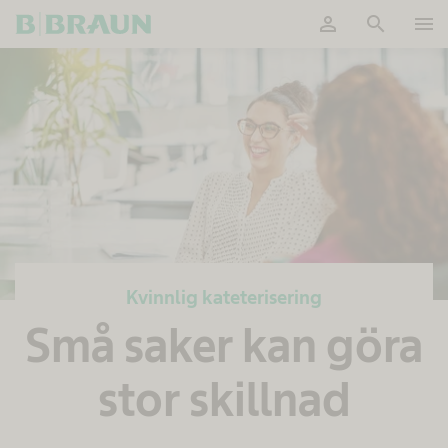
person
search
menu
OK
Kvinnlig kateterisering
Små saker kan göra
stor skillnad