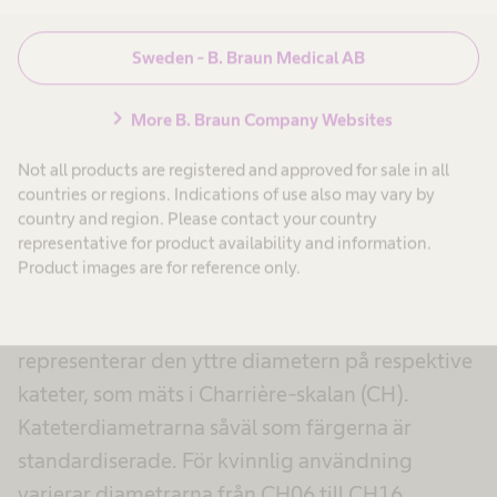
Sweden - B. Braun Medical AB
chevron_right
More B. Braun Company Websites
Not all products are registered and approved for sale in all
countries or regions. Indications of use also may vary by
country and region. Please contact your country
representative for product availability and information.
®
Våra Actreen
-katetrar har kopplingar i olika
Product images are for reference only.
färger. Med hjälp av dessa universalkopplingar
kan katetrarna kopplas till en urinpåse. Färgen
representerar den yttre diametern på respektive
kateter, som mäts i Charrière-skalan (CH).
Kateterdiametrarna såväl som färgerna är
standardiserade. För kvinnlig användning
varierar diametrarna från CH06 till CH16.