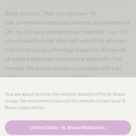
®
®
Både Actreen
Mini och Actreen
Hi-
Lite sortimentet erbjuder katetrar och kateterset.
Om du vill vara oberoende av toaletter, t.ex. vid
utomhusaktiviteter eller helt enkelt för att man
inte vill använda offentliga toaletter, då kan ett
så kallat kateterset vara ett bra alternativ. Det
innebär att urinen samlas i urinpåsen och kan
sedan kasseras vid senare tillfälle.
Your are about to enter the swedish website of the B. Braun
Group. We recommend you visit the website of your local B.
Braun organization.
Kateteranslutningar och diametrar
United States - B. Braun Medical Inc.