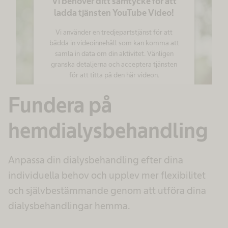
Vi behöver ditt samtycke för att
ladda tjänsten YouTube Video!
Vi använder en tredjepartstjänst för att
bädda in videoinnehåll som kan komma att
samla in data om din aktivitet. Vänligen
granska detaljerna och acceptera tjänsten
för att titta på den här videon.
Fundera på
Mer information
hemdialysbehandling
Godkänn
powered by
Usercentrics Consent
Management Platform
Anpassa din dialysbehandling efter dina
individuella behov och upplev mer flexibilitet
och självbestämmande genom att utföra dina
dialysbehandlingar hemma.