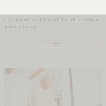
Vad betyder livskvalitet för dig? Det finns
många aspekter att ta hänsyn till. Titta på de
olika områdena i ditt liv och utvärdera vad som
är viktigt för dig.
Läs mer