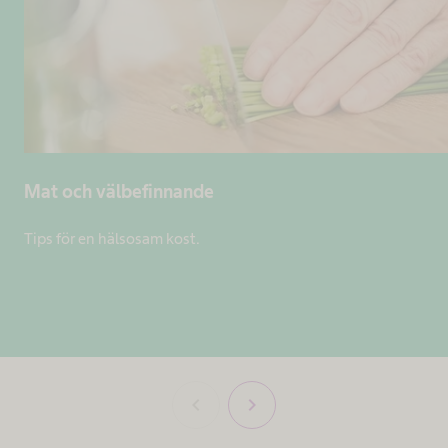
Mat och välbefinnande
Tips för en hälsosam kost.
chevron_left
chevron_right