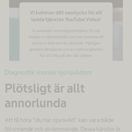
Vi behöver ditt samtycke för att
ladda tjänsten YouTube Video!
Vi använder en tredjepartstjänst för att
bädda in videoinnehåll som kan komma att
samla in data om din aktivitet. Vänligen
granska detaljerna och acceptera tjänsten
för att titta på den här videon.
Diagnostik: kronisk njursjukdom
Mer information
Plötsligt är allt
Godkänn
powered by
Usercentrics Consent
annorlunda
Management Platform
Att få höra ”du har njursvikt” kan vara både
förvirrande och skrämmande. Dessa känslor är