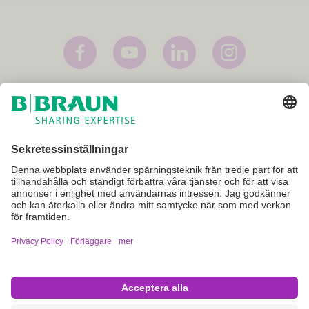
Förläggare
Användarvillkor
Privacy Policy
Cookie inställningar
Dessa internetsidor är avsedda att ge allmän information om B. Braun,
dess produkter och tjänster. De är inte avsedda att ge specialiserad
rådgivning eller instruktioner rörande produkter och tjänster som säljs
av B. Braun. För speciella frågor rörande våra produkter och tjänster,
vänligen kontakta B. Braun direkt.