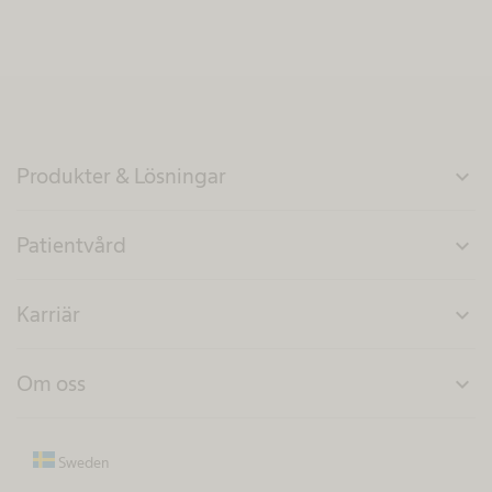
Produkter & Lösningar
expand_more
Patientvård
expand_more
Karriär
expand_more
Om oss
expand_more
Sweden