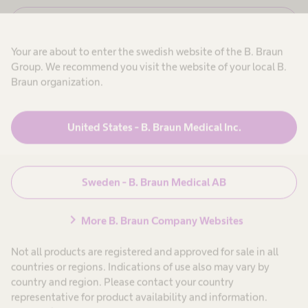
,
e
j
n
N
Avbryt
a
e
g
&
j
a
i
Your are about to enter the swedish website of the B. Braun
,
r
n
j
Group. We recommend you visit the website of your local B.
b
s
a
e
Braun organization.
g
t
t
a
a
r
r
r
u
u
b
i
United States - B. Braun Medical Inc.
p
Produkter & Lösningar
expand_more
m
e
n
p
t
o
e
t
a
m
n
i
r
h
Patientvård
expand_more
t
l
i
ä
Sweden - B. Braun Medical AB
l
n
l
l
5
t
s
a
e
o
g
Karriär
expand_more
chevron_right
i
More B. Braun Company Websites
-
e
n
o
r
o
c
8
Not all products are registered and approved for sale in all
m
h
Om oss
expand_more
h
s
countries or regions. Indications of use also may vary by
ä
j
N
country and region. Please contact your country
l
u
s
representative for product availability and information.
k