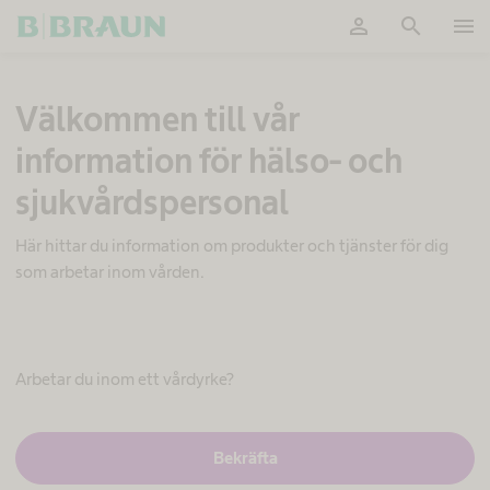
person
search
menu
OK
S
Välkommen till vår
t
e
information för hälso- och
r
i
sjukvårdspersonal
l
g
o
Här hittar du information om produkter och tjänster för dig
d
som arbetar inom vården.
s
h
a
n
t
Arbetar du inom ett vårdyrke?
e
r
i
J
Bekräfta
n
a
g