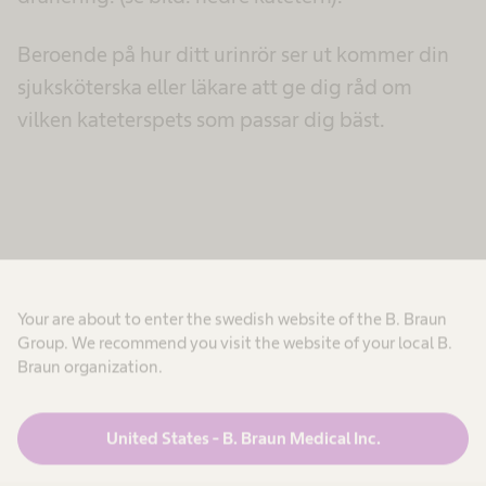
Beroende på hur ditt urinrör ser ut kommer din
sjuksköterska eller läkare att ge dig råd om
vilken kateterspets som passar dig bäst.
Your are about to enter the swedish website of the B. Braun
Kateteranslutningar och storlekar
Group. We recommend you visit the website of your local B.
Braun organization.
United States - B. Braun Medical Inc.