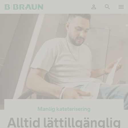
person
search
menu
OK
Manlig kateterisering
Alltid lättillgänglig