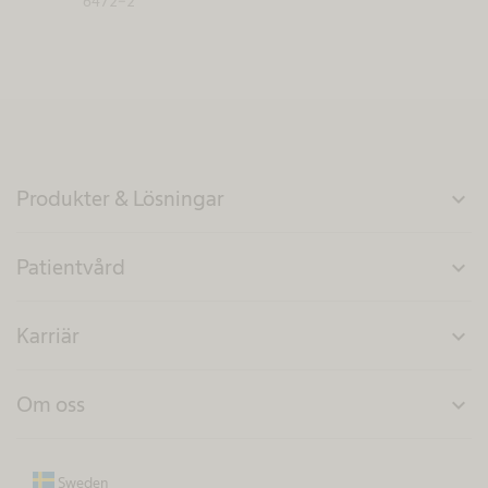
6472-2
Produkter & Lösningar
expand_more
Patientvård
expand_more
Karriär
expand_more
Om oss
expand_more
Sweden