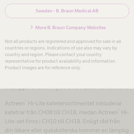
Sweden - B. Braun Medical AB
chevron_right
More B. Braun Company Websites
Not all products are registered and approved for sale in all
countries or regions. Indications of use also may vary by
®
Actreen
katetrar finns med kopplingar i olika
country and region. Please contact your country
färger. Färgen representerar den yttre diametern
representative for product availability and information.
Product images are for reference only.
på respektive kateter, som mäts i Charrière-
skalan (CH). De universella anslutningarna
möjliggör anslutning av en urinpåse till katetern.
®
Actreen
Hi-Lite katetersortimentet inkluderar
®
katetrar från CH08 till CH18, medan Actreen
Hi-
Lite-set finns i CH10 till CH18. Enligt råd från
din läkare eller sjuksköterska kommer en lämplig