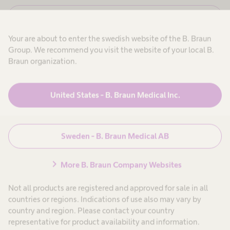
,
s
j
å
N
Avbryt
a
r
e
g
j
a
b
Your are about to enter the swedish website of the B. Braun
,
r
e
j
Group. We recommend you visit the website of your local B.
b
h
a
e
Braun organization.
a
g
t
a
a
n
U
r
r
d
b
i
United States - B. Braun Medical Inc.
l
Produkter & Lösningar
expand_more
e
n
n
i
t
o
a
m
n
r
h
g
Patientvård
expand_more
i
i
ä
Sweden - B. Braun Medical AB
n
l
F
t
s
e
o
t
Karriär
expand_more
chevron_right
i
More B. Braun Company Websites
-
r
n
o
o
c
e
Not all products are registered and approved for sale in all
m
h
Om oss
expand_more
h
s
å
countries or regions. Indications of use also may vary by
ä
j
d
country and region. Please contact your country
l
u
s
representative for product availability and information.
k