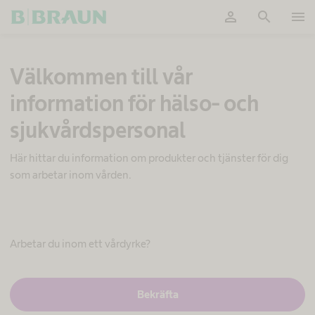
person
search
menu
OK
Välkommen till vår
information för hälso- och
sjukvårdspersonal
Här hittar du information om produkter och tjänster för dig
som arbetar inom vården.
E
f
f
Arbetar du inom ett vårdyrke?
e
k
t
i
J
Bekräfta
a
v