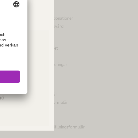
Hållbarhet
Mångfald
Sponsring och donationer
Tillgång till sjukvård
Företag
B. Braun i korthet
Varumärke
Vision och värderingar
Kontakt
ies or
Platser
Please
Kontaktformulär
and
Reklamationsformulär
B. Braun eShop
Returformulär
Uro-Tainer beställningsformulär