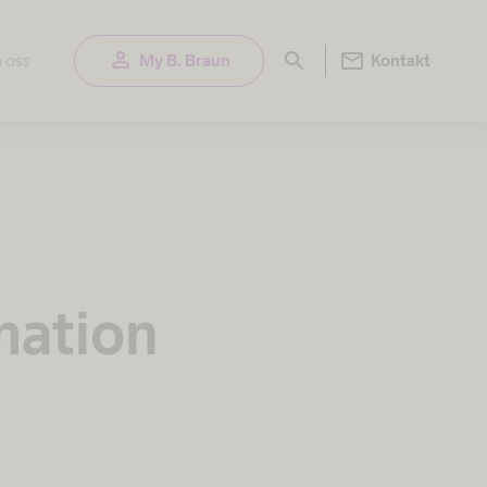
person
mail
search
 oss
My B. Braun
Kontakt
mation