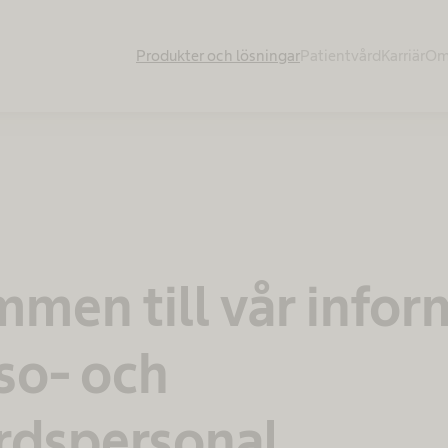
Produkter och lösningar
Patientvård
Karriär
Om
men till vår infor
lso- och
rdspersonal