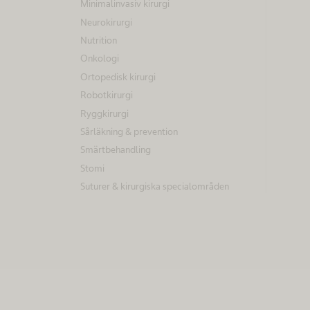
Minimalinvasiv kirurgi
o
Neurokirurgi
Nutrition
m
Onkologi
Ortopedisk kirurgi
n
Robotkirurgi
Ryggkirurgi
ä
Sårläkning & prevention
r
Smärtbehandling
Stomi
d
Suturer & kirurgiska specialområden
e
t
g