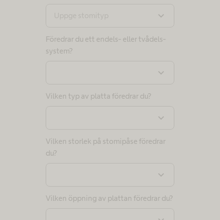
expand_more
Uppge stomityp
Föredrar du ett endels- eller tvådels-
system?
expand_more
Vilken typ av platta föredrar du?
expand_more
Vilken storlek på stomipåse föredrar
du?
expand_more
Vilken öppning av plattan föredrar du?
expand_more