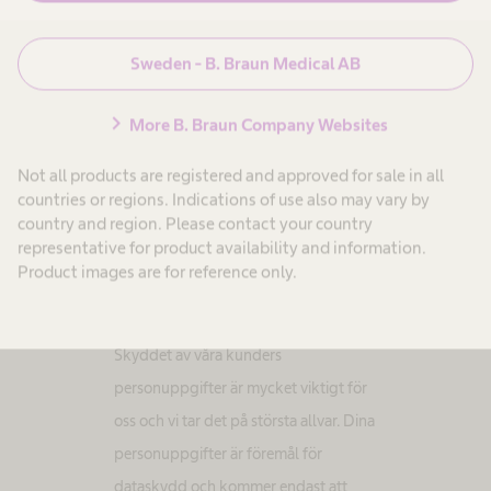
Marknadsföringsgodkännande
*
Sweden - B. Braun Medical AB
Ja, jag vill få ytterligare
information om relevanta
chevron_right
More B. Braun Company Websites
behandlingar, produkter,
lösningar eller evenemang från B.
Not all products are registered and approved for sale in all
Braun och dess avtalade
countries or regions. Indications of use also may vary by
distributionspartners i framtiden.
country and region. Please contact your country
representative for product availability and information.
Product images are for reference only.
Dataskyddspolicy
Skyddet av våra kunders
personuppgifter är mycket viktigt för
oss och vi tar det på största allvar. Dina
personuppgifter är föremål för
dataskydd och kommer endast att