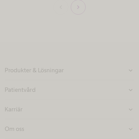
chevron_left
chevron_right
Produkter & Lösningar
expand_more
Patientvård
expand_more
Karriär
expand_more
Om oss
expand_more