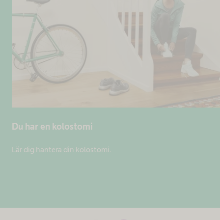
Du har en kolostomi
Lär dig hantera din kolostomi.​ ​