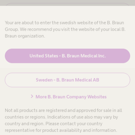
,
b
j
e
N
Avbryt
a
e
g
h
j
a
o
Your are about to enter the swedish website of the B. Braun
,
r
v
j
Group. We recommend you visit the website of your local B.
b
1
a
e
Braun organization.
S
g
t
-
a
a
r
r
d
b
i
t
United States - B. Braun Medical Inc.
Produkter & Lösningar
expand_more
e
n
e
t
o
a
m
l
o
r
h
Patientvård
expand_more
i
ä
s
Sweden - B. Braun Medical AB
n
l
m
t
s
s
e
o
Karriär
expand_more
chevron_right
y
i
More B. Braun Company Websites
-
n
o
i
s
o
c
Not all products are registered and approved for sale in all
m
h
Om oss
expand_more
t
h
s
countries or regions. Indications of use also may vary by
p
ä
j
e
country and region. Please contact your country
l
u
s
representative for product availability and information.
k
m