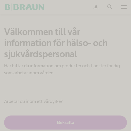
person
search
menu
OK
U
Välkommen till vår
p
p
information för hälso- och
f
y
sjukvårdspersonal
l
l
e
Här hittar du information om produkter och tjänster för dig
r
som arbetar inom vården.
p
a
t
i
e
Arbetar du inom ett vårdyrke?
n
t
e
J
Bekräfta
n
a
s