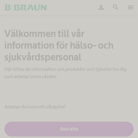
person
search
menu
OK
M
Välkommen till vår
i
n
information för hälso- och
s
k
sjukvårdspersonal
a
d
e
Här hittar du information om produkter och tjänster för dig
n
som arbetar inom vården.
p
o
t
e
n
Arbetar du inom ett vårdyrke?
t
i
e
J
Bekräfta
l
a
l