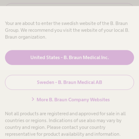
,
a
j
r
N
Avbryt
a
e
g
i
j
a
s
Your are about to enter the swedish website of the B. Braun
,
r
k
j
Group. We recommend you visit the website of your local B.
b
e
a
e
Braun organization.
g
t
n
a
a
f
r
r
ö
b
i
United States - B. Braun Medical Inc.
Produkter & Lösningar
expand_more
r
e
n
t
o
s
O
a
m
t
r
h
Patientvård
expand_more
o
i
ä
m
Sweden - B. Braun Medical AB
m
n
l
t
s
i
d
e
o
l
Karriär
expand_more
chevron_right
i
More B. Braun Company Websites
-
ä
n
o
i
c
o
c
Not all products are registered and approved for sale in all
m
h
k
Om oss
expand_more
n
h
s
countries or regions. Indications of use also may vary by
a
ä
j
country and region. Please contact your country
g
l
u
p
e
s
representative for product availability and information.
k