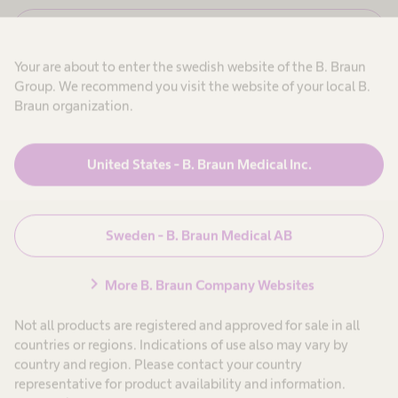
k
,
j
N
Avbryt
a
e
g
a
j
a
Your are about to enter the swedish website of the B. Braun
,
r
j
Group. We recommend you visit the website of your local B.
b
d
a
e
Braun organization.
g
t
a
a
H
r
r
o
b
i
United States - B. Braun Medical Inc.
Produkter & Lösningar
expand_more
e
n
j
t
o
r
a
m
r
h
Patientvård
expand_more
ä
i
ä
Sweden - B. Braun Medical AB
o
n
l
t
s
e
o
l
Karriär
expand_more
chevron_right
i
More B. Braun Company Websites
-
c
n
o
o
c
p
Not all products are registered and approved for sale in all
m
h
Om oss
expand_more
h
h
s
countries or regions. Indications of use also may vary by
ä
j
e
country and region. Please contact your country
l
u
s
representative for product availability and information.
k