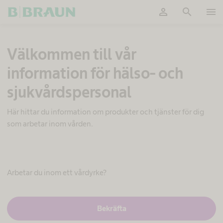
person
search
menu
OK
H
Välkommen till vår
u
d
information för hälso- och
v
å
sjukvårdspersonal
r
d
Här hittar du information om produkter och tjänster för dig
H
som arbetar inom vården.
u
d
Arbetar du inom ett vårdyrke?
s
J
Bekräfta
a