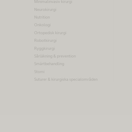
Minimalinvasiv kirurgi
0
Neurokirurgi
Mer
Nutrition
rmation
2
Onkologi
dkänn
Ortopedisk kirurgi
2
p
Robotkirurgi
o
Ryggkirurgi
w
c
Sårläkning & prevention
e
Smärtbehandling
r
e
e
Stomi
d
Suturer & kirurgiska specialområden
rt
b
y
U
if
s
e
ik
r
c
a
e