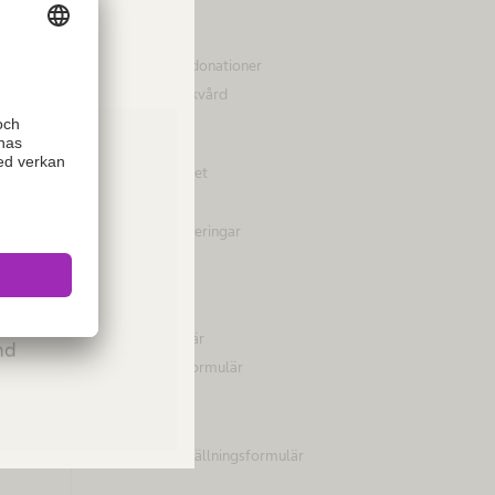
Hållbarhet
Mångfald
Sponsring och donationer
Tillgång till sjukvård
Företag
B. Braun i korthet
Varumärke
Vision och värderingar
Kontakt
ies or
Platser
Please
Kontaktformulär
and
Reklamationsformulär
B. Braun eShop
Returformulär
Uro-Tainer beställningsformulär