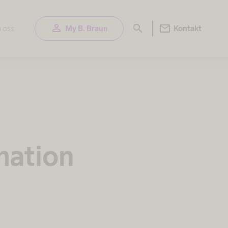
person
mail
search
 oss
My B. Braun
Kontakt
mation