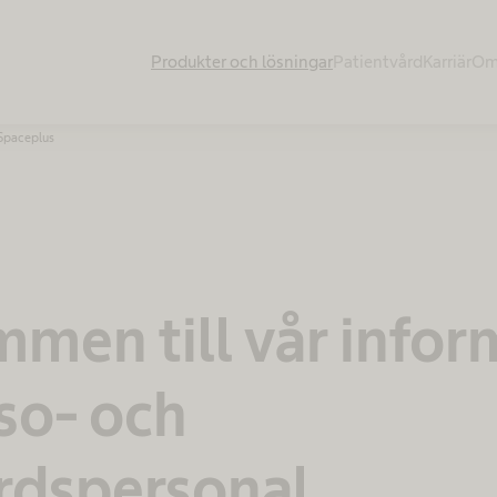
Produkter och lösningar
Patientvård
Karriär
Om
Spaceplus
men till vår infor
lso- och
rdspersonal