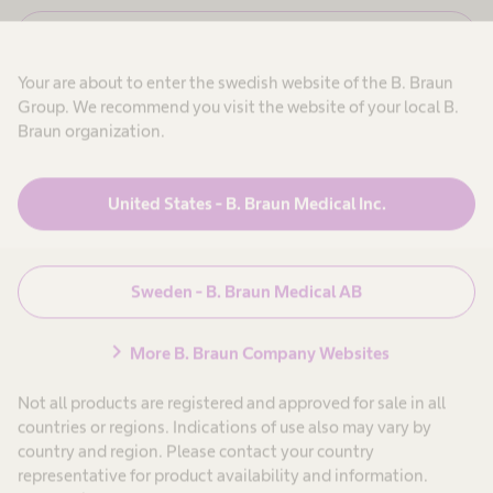
,
n
j
s
N
Avbryt
a
a
e
g
j
a
m
Your are about to enter the swedish website of the B. Braun
,
r
m
j
Group. We recommend you visit the website of your local B.
b
a
a
e
Braun organization.
a
g
t
a
a
n
r
r
s
U
b
i
United States - B. Braun Medical Inc.
v
n
Produkter & Lösningar
expand_more
e
n
g
a
t
o
e
a
m
r
f
r
h
Patientvård
expand_more
ä
i
ä
G
Sweden - B. Braun Medical AB
n
r
l
t
s
1
e
o
r
Karriär
expand_more
chevron_right
i
More B. Braun Company Websites
-
n
o
o
c
2
Not all products are registered and approved for sale in all
ö
m
h
Om oss
expand_more
h
s
countries or regions. Indications of use also may vary by
ä
j
country and region. Please contact your country
l
u
n
s
representative for product availability and information.
k