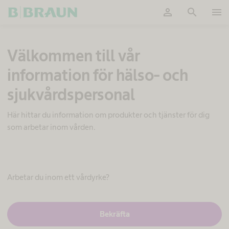
person
search
menu
OK
Välkommen till vår
information för hälso- och
sjukvårdspersonal
Här hittar du information om produkter och tjänster för dig
som arbetar inom vården.
V
å
r
Arbetar du inom ett vårdyrke?
t
g
e
m
J
Bekräfta
a
e